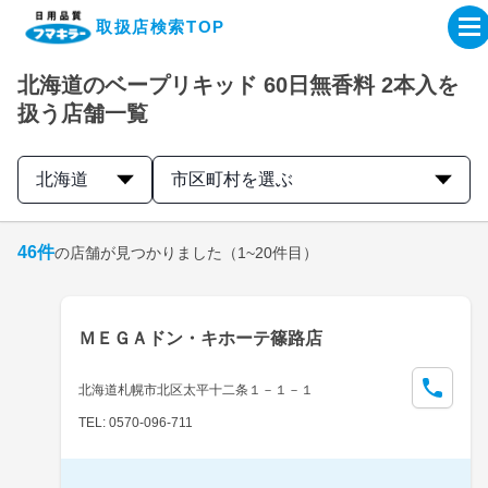
取扱店検索TOP
北海道のベープリキッド 60日無香料 2本入を
企業・IR情報サイト
扱う店舗一覧
製品情報サイト
北海道
市区町村を選ぶ
オンラインショップ
46
件
の店舗が見つかりました
（1~20件目）
製品検索はこちら
ＭＥＧＡドン・キホーテ篠路店
取扱店検索はこちら
北海道札幌市北区太平十二条１－１－１
TEL: 0570-096-711