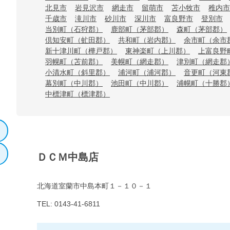
北見市
岩見沢市
網走市
留萌市
苫小牧市
稚内市
千歳市
滝川市
砂川市
深川市
富良野市
登別市
当別町（石狩郡）
鹿部町（茅部郡）
森町（茅部郡）
倶知安町（虻田郡）
共和町（岩内郡）
余市町（余市
新十津川町（樺戸郡）
東神楽町（上川郡）
上富良野
羽幌町（苫前郡）
美幌町（網走郡）
津別町（網走郡
小清水町（斜里郡）
浦河町（浦河郡）
音更町（河東
幕別町（中川郡）
池田町（中川郡）
浦幌町（十勝郡
中標津町（標津郡）
ＤＣＭ中島店
北海道室蘭市中島本町１－１０－１
TEL: 0143-41-6811