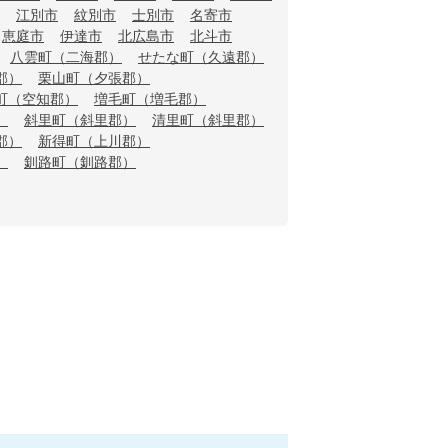
江別市
紋別市
士別市
名寄市
恵庭市
伊達市
北広島市
北斗市
八雲町（二海郡）
せたな町（久遠郡）
郡）
栗山町（夕張郡）
町（空知郡）
増毛町（増毛郡）
）
斜里町（斜里郡）
清里町（斜里郡）
郡）
新得町（上川郡）
）
釧路町（釧路郡）