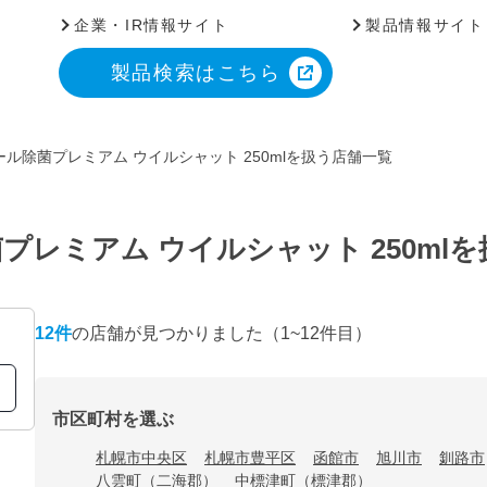
企業・IR情報サイト
製品情報サイト
製品検索はこちら
ル除菌プレミアム ウイルシャット 250mlを扱う店舗一覧
レミアム ウイルシャット 250ml
12
件
の店舗が見つかりました
（1~12件目）
市区町村を選ぶ
札幌市中央区
札幌市豊平区
函館市
旭川市
釧路市
八雲町（二海郡）
中標津町（標津郡）