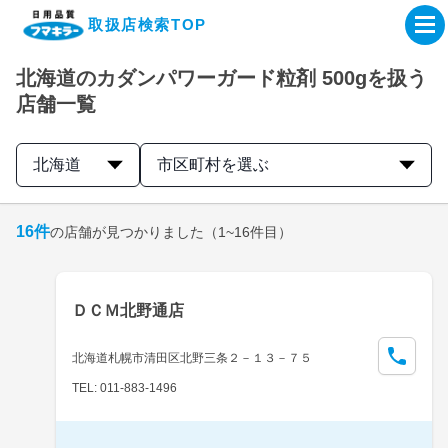
取扱店検索TOP
北海道のカダンパワーガード粒剤 500gを扱う
企業・IR情報サイト
店舗一覧
製品情報サイト
北海道
市区町村を選ぶ
オンラインショップ
16
件
の店舗が見つかりました
（1~16件目）
製品検索はこちら
ＤＣＭ北野通店
取扱店検索はこちら
北海道札幌市清田区北野三条２－１３－７５
TEL: 011-883-1496