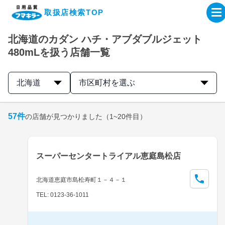
取扱店検索TOP
北海道のカダン ハチ・アブダブルジェット
企業・IR情報サイト
480mLを扱う店舗一覧
製品情報サイト
北海道
市区町村を選ぶ
オンラインショップ
57
件
の店舗が見つかりました
（1~20件目）
製品検索はこちら
スーパーセンタートライアル恵庭島松店
取扱店検索はこちら
北海道恵庭市島松寿町１－４－１
TEL: 0123-36-1011