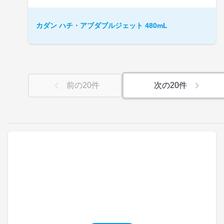
カダン ハチ・アブダブルジェット 480mL
前の
20
件
次の
20
件