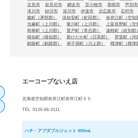
北見市
岩見沢市
網走市
苫小牧市
美唄市
芦別市
滝川市
砂川市
深川市
伊達市
北広島市
石狩市
森町（茅部郡）
倶知安町（虻田郡）
奈井江町（空知
当麻町（上川郡）
東川町（上川郡）
上富良野町（空
和寒町（上川郡）
置戸町（常呂郡）
遠軽町（紋別郡
様似町（様似郡）
新ひだか町（日高郡）
芽室町（河
釧路町（釧路郡）
弟子屈町（川上郡）
標津町（標津
エーコープないえ店
北海道空知郡奈井江町奈井江町５５
TEL: 0125-66-3111
ハチ・アブダブルジェット 450mL