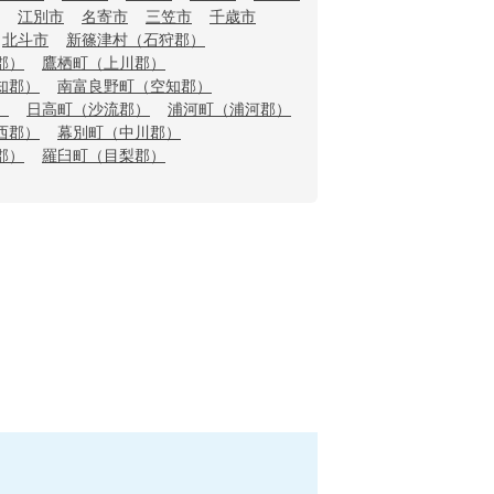
江別市
名寄市
三笠市
千歳市
北斗市
新篠津村（石狩郡）
郡）
鷹栖町（上川郡）
知郡）
南富良野町（空知郡）
）
日高町（沙流郡）
浦河町（浦河郡）
西郡）
幕別町（中川郡）
郡）
羅臼町（目梨郡）