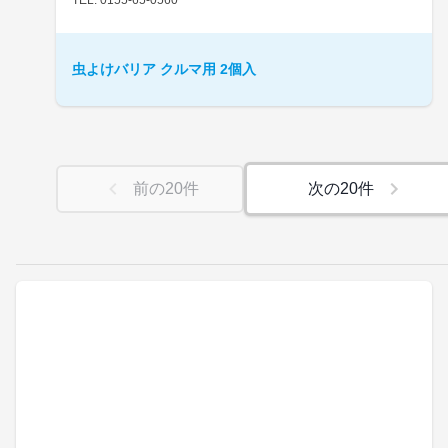
虫よけバリア クルマ用 2個入
前の
20
件
次の
20
件