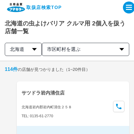
取扱店検索TOP
北海道の虫よけバリア クルマ用 2個入を扱う
企業・IR情報サイト
店舗一覧
製品情報サイト
北海道
市区町村を選ぶ
オンラインショップ
114
件
の店舗が見つかりました
（1~20件目）
製品検索はこちら
サツドラ岩内清住店
取扱店検索はこちら
北海道岩内郡岩内町清住２５８
TEL: 0135-61-2770