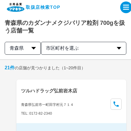
取扱店検索TOP
青森県のカダンナメクジバリア粒剤 700gを扱
企業・IR情報サイト
う店舗一覧
製品情報サイト
青森県
市区町村を選ぶ
オンラインショップ
21
件
の店舗が見つかりました
（1~20件目）
製品検索はこちら
ツルハドラッグ弘前岩木店
取扱店検索はこちら
青森県弘前市一町田字村元７１４
TEL: 0172-82-2340