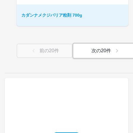
カダンナメクジバリア粒剤 700g
前の
20
件
次の
20
件