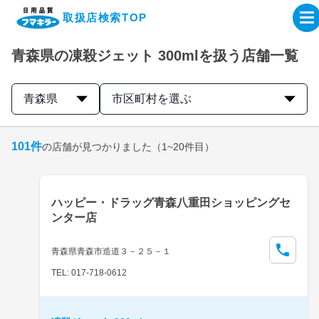
取扱店検索TOP
青森県の凍殺ジェット 300mlを扱う店舗一覧
企業・IR情報サイト
青森県
市区町村を選ぶ
製品情報サイト
101
件
の店舗が見つかりました
（1~20件目）
オンラインショップ
製品検索はこちら
ハッピー・ドラッグ青森八重田ショッピングセ
ンター店
取扱店検索はこちら
青森県青森市造道３－２５－１
TEL: 017-718-0612