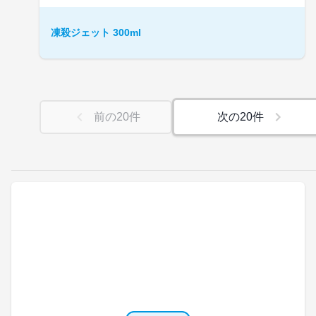
凍殺ジェット 300ml
前の
20
件
次の
20
件