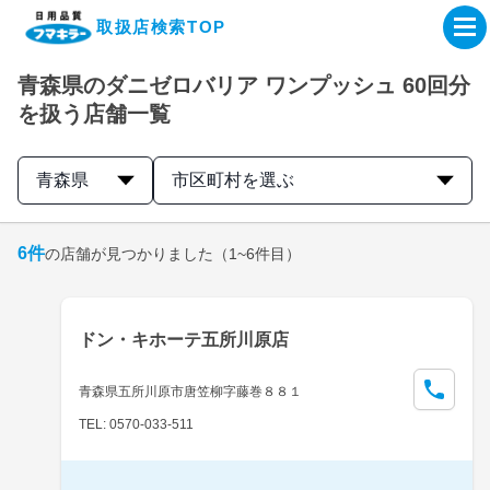
取扱店検索TOP
青森県のダニゼロバリア ワンプッシュ 60回分
企業・IR情報サイト
を扱う店舗一覧
製品情報サイト
青森県
市区町村を選ぶ
オンラインショップ
6
件
の店舗が見つかりました
（1~6件目）
製品検索はこちら
ドン・キホーテ五所川原店
取扱店検索はこちら
青森県五所川原市唐笠柳字藤巻８８１
TEL: 0570-033-511