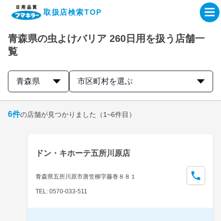
取扱店検索TOP
青森県の虫よけバリア 260日用を扱う店舗一
企業・IR情報サイト
覧
製品情報サイト
青森県
市区町村を選ぶ
オンラインショップ
6
件
の店舗が見つかりました
（1~6件目）
製品検索はこちら
ドン・キホーテ五所川原店
取扱店検索はこちら
青森県五所川原市唐笠柳字藤巻８８１
TEL: 0570-033-511