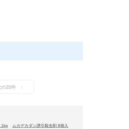
次の
20
件
1kg
ムカデカダン誘引殺虫剤 8個入