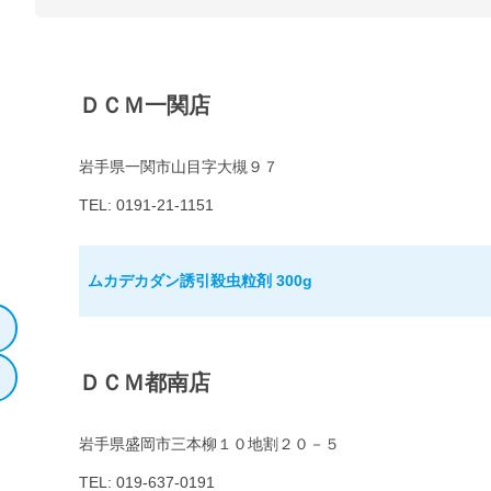
ＤＣＭ一関店
岩手県一関市山目字大槻９７
TEL: 0191-21-1151
ムカデカダン誘引殺虫粒剤 300g
ＤＣＭ都南店
岩手県盛岡市三本柳１０地割２０－５
TEL: 019-637-0191