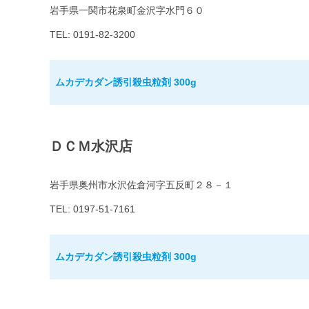
岩手県一関市花泉町金沢字水門６０
TEL: 0191-82-3200
ムカデカダン誘引殺虫粒剤 300g
ＤＣＭ水沢店
岩手県奥州市水沢佐倉河字五反町２８－１
TEL: 0197-51-7161
ムカデカダン誘引殺虫粒剤 300g