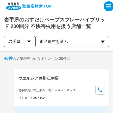
取扱店検索TOP
岩手県のおすだけベープスプレーハイブリッ
企業・IR情報サイト
ド 200回分 不快害虫用を扱う店舗一覧
製品情報サイト
岩手県
市区町村を選ぶ
オンラインショップ
48
件
の店舗が見つかりました
（1~20件目）
製品検索はこちら
ウエルシア奥州江刺店
取扱店検索はこちら
岩手県奥州市江刺八日町１－４－１０－２
TEL: 0197-35-5192