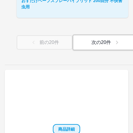
おすだけベープスプレーハイブリッド 200回分 不快害
虫用
前の
20
件
次の
20
件
商品詳細