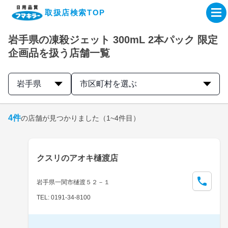
取扱店検索TOP
岩手県の凍殺ジェット 300mL 2本パック 限定
企業・IR情報サイト
企画品を扱う店舗一覧
製品情報サイト
岩手県
市区町村を選ぶ
オンラインショップ
4
件
の店舗が見つかりました
（1~4件目）
製品検索はこちら
クスリのアオキ樋渡店
取扱店検索はこちら
岩手県一関市樋渡５２－１
TEL: 0191-34-8100