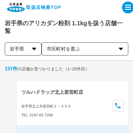
取扱店検索TOP
岩手県のアリカダン粉剤 1.1kgを扱う店舗一
企業・IR情報サイト
覧
製品情報サイト
岩手県
市区町村を選ぶ
オンラインショップ
157
件
の店舗が見つかりました
（1~20件目）
製品検索はこちら
ツルハドラッグ北上若宮町店
取扱店検索はこちら
岩手県北上市若宮町２－４５６
TEL: 0197-65-7268