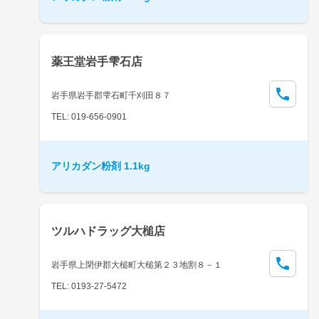
薬王堂岩手雫石店
岩手県岩手郡雫石町千刈田８７
TEL: 019-656-0901
アリカダン粉剤 1.1kg
ツルハドラッグ大槌店
岩手県上閉伊郡大槌町大槌第２３地割８－１
TEL: 0193-27-5472