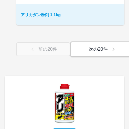
アリカダン粉剤 1.1kg
前の
20
件
次の
20
件