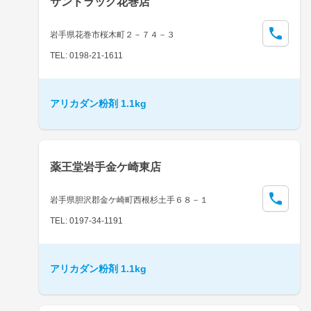
サンドラッグ花巻店
岩手県花巻市桜木町２－７４－３
TEL: 0198-21-1611
アリカダン粉剤 1.1kg
薬王堂岩手金ケ崎東店
岩手県胆沢郡金ケ崎町西根杉土手６８－１
TEL: 0197-34-1191
アリカダン粉剤 1.1kg