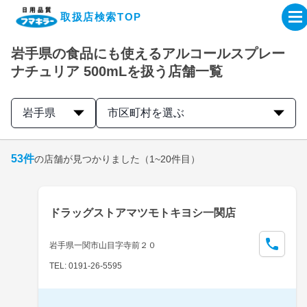
取扱店検索TOP
岩手県の食品にも使えるアルコールスプレー
企業・IR情報サイト
ナチュリア 500mLを扱う店舗一覧
製品情報サイト
岩手県
市区町村を選ぶ
オンラインショップ
53
件
の店舗が見つかりました
（1~20件目）
製品検索はこちら
ドラッグストアマツモトキヨシ一関店
取扱店検索はこちら
岩手県一関市山目字寺前２０
TEL: 0191-26-5595