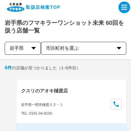
取扱店検索TOP
岩手県のフマキラーワンショット未来 60回を
企業・IR情報サイト
扱う店舗一覧
製品情報サイト
岩手県
市区町村を選ぶ
オンラインショップ
6
件
の店舗が見つかりました
（1~6件目）
製品検索はこちら
クスリのアオキ樋渡店
取扱店検索はこちら
岩手県一関市樋渡５２－１
TEL: 0191-34-8100