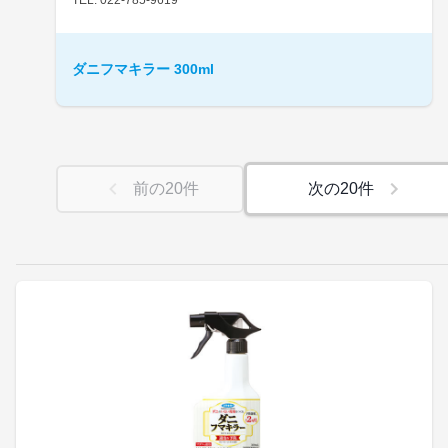
ダニフマキラー 300ml
前の
20
件
次の
20
件