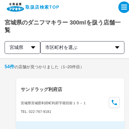
取扱店検索TOP
宮城県のダニフマキラー 300mlを扱う店舗一
企業・IR情報サイト
覧
製品情報サイト
宮城県
市区町村を選ぶ
オンラインショップ
54
件
の店舗が見つかりました
（1~20件目）
製品検索はこちら
サンドラッグ利府店
取扱店検索はこちら
宮城県宮城郡利府町利府字堀切前１５－１
TEL: 022-767-9181