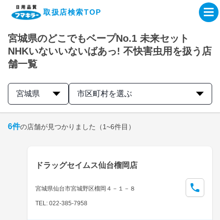
取扱店検索TOP
宮城県のどこでもベープNo.1 未来セット
企業・IR情報サイト
NHKいないいないばあっ! 不快害虫用を扱う店
舗一覧
製品情報サイト
宮城県
市区町村を選ぶ
オンラインショップ
6
件
の店舗が見つかりました
（1~6件目）
製品検索はこちら
取扱店検索はこちら
ドラッグセイムス仙台榴岡店
宮城県仙台市宮城野区榴岡４－１－８
TEL: 022-385-7958