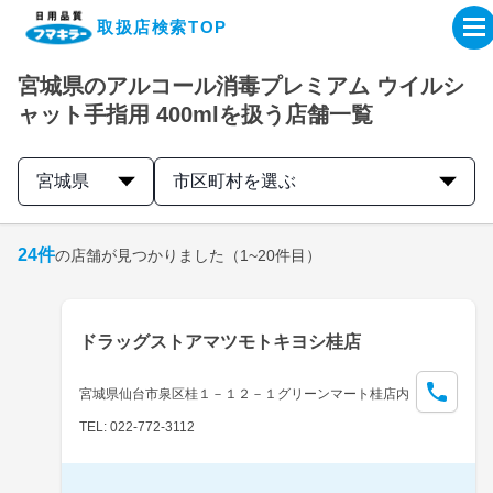
取扱店検索TOP
宮城県のアルコール消毒プレミアム ウイルシ
企業・IR情報サイト
ャット手指用 400mlを扱う店舗一覧
製品情報サイト
宮城県
市区町村を選ぶ
オンラインショップ
24
件
の店舗が見つかりました
（1~20件目）
製品検索はこちら
ドラッグストアマツモトキヨシ桂店
取扱店検索はこちら
宮城県仙台市泉区桂１－１２－１グリーンマート桂店内
TEL: 022-772-3112