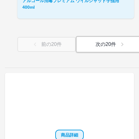
アルコール消毒プレミアム ウイルシャット手指用
400ml
前の
20
件
次の
20
件
商品詳細