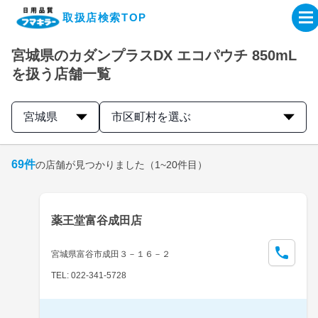
取扱店検索TOP
宮城県のカダンプラスDX エコパウチ 850mL
企業・IR情報サイト
を扱う店舗一覧
製品情報サイト
宮城県
市区町村を選ぶ
オンラインショップ
69
件
の店舗が見つかりました
（1~20件目）
製品検索はこちら
薬王堂富谷成田店
取扱店検索はこちら
宮城県富谷市成田３－１６－２
TEL: 022-341-5728