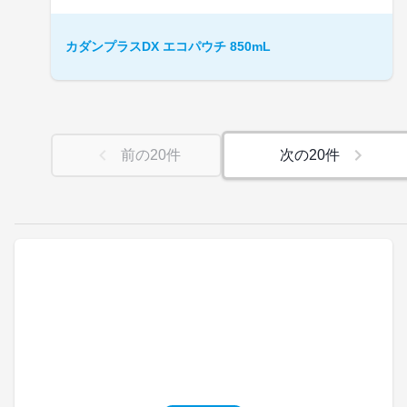
カダンプラスDX エコパウチ 850mL
前の
20
件
次の
20
件