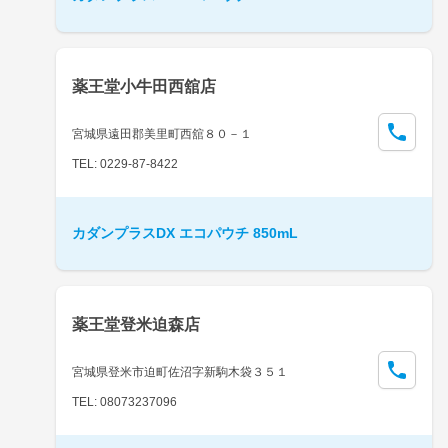
薬王堂小牛田西舘店
宮城県遠田郡美里町西舘８０－１
TEL: 0229-87-8422
カダンプラスDX エコパウチ 850mL
薬王堂登米迫森店
宮城県登米市迫町佐沼字新駒木袋３５１
TEL: 08073237096