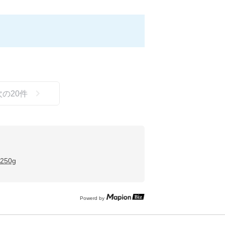
次の
20
件
50g
Powerd by