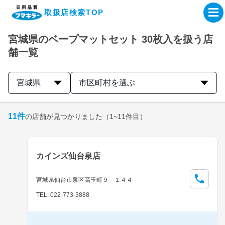
取扱店検索TOP
宮城県のベープマットセット 30枚入を扱う店
企業・IR情報サイト
舗一覧
製品情報サイト
宮城県
市区町村を選ぶ
オンラインショップ
11
件
の店舗が見つかりました
（1~11件目）
製品検索はこちら
カインズ仙台泉店
取扱店検索はこちら
宮城県仙台市泉区高玉町９－１４４
TEL: 022-773-3888