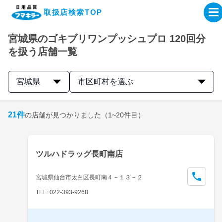
取扱店検索TOP
宮城県のゴキブリワンプッシュプロ 120回分
企業・IR情報サイト
を扱う店舗一覧
製品情報サイト
宮城県
市区町村を選ぶ
オンラインショップ
21
件
の店舗が見つかりました
（1~20件目）
製品検索はこちら
ツルハドラッグ長町南店
取扱店検索はこちら
宮城県仙台市太白区長町南４－１３－２
TEL: 022-393-9268