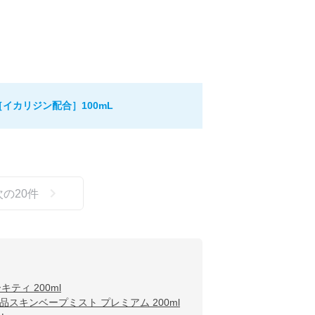
イカリジン配合］100mL
次の
20
件
ティ 200ml
品スキンベープミスト プレミアム 200ml