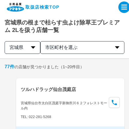
取扱店検索TOP
宮城県の根まで枯らす虫よけ除草王プレミア
企業・IR情報サイト
ム 2Lを扱う店舗一覧
製品情報サイト
宮城県
市区町村を選ぶ
オンラインショップ
77
件
の店舗が見つかりました
（1~20件目）
製品検索はこちら
ツルハドラッグ仙台茂庭店
取扱店検索はこちら
宮城県仙台市太白区茂庭字新御所川６２フォレストモー
ル内
TEL: 022-281-5268