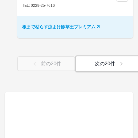
TEL: 0229-25-7616
根まで枯らす虫よけ除草王プレミアム 2L
前の
20
件
次の
20
件