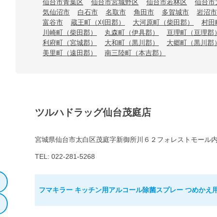
仙台市青葉区
仙台市宮城野区
仙台市若林区
仙台市
気仙沼市
白石市
名取市
角田市
多賀城市
岩沼市
富谷市
蔵王町（刈田郡）
大河原町（柴田郡）
村田
川崎町（柴田郡）
丸森町（伊具郡）
亘理町（亘理郡
利府町（宮城郡）
大和町（黒川郡）
大郷町（黒川郡
美里町（遠田郡）
南三陸町（本吉郡）
ツルハドラッグ仙台茂庭店
宮城県仙台市太白区茂庭字新御所川６２フォレストモール
TEL: 022-281-5268
フマキラー キッチン用アルコール除菌スプレー つめかえ用 1