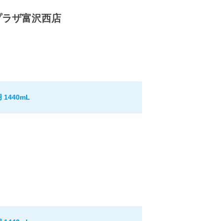
プラザ富沢西店
440mL