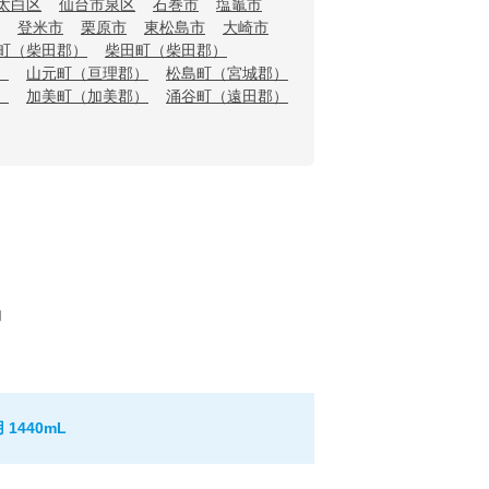
太白区
仙台市泉区
石巻市
塩竈市
登米市
栗原市
東松島市
大崎市
町（柴田郡）
柴田町（柴田郡）
）
山元町（亘理郡）
松島町（宮城郡）
）
加美町（加美郡）
涌谷町（遠田郡）
内
440mL