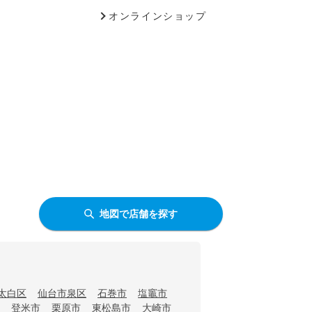
オンラインショップ
地図で店舗を探す
太白区
仙台市泉区
石巻市
塩竈市
登米市
栗原市
東松島市
大崎市