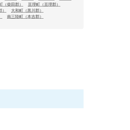
町（柴田郡）
亘理町（亘理郡）
郡）
大和町（黒川郡）
）
南三陸町（本吉郡）