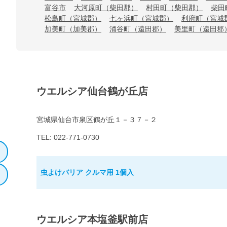
富谷市
大河原町（柴田郡）
村田町（柴田郡）
柴田
松島町（宮城郡）
七ヶ浜町（宮城郡）
利府町（宮城
加美町（加美郡）
涌谷町（遠田郡）
美里町（遠田郡
ウエルシア仙台鶴が丘店
宮城県仙台市泉区鶴が丘１－３７－２
TEL: 022-771-0730
虫よけバリア クルマ用 1個入
ウエルシア本塩釜駅前店