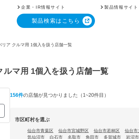
企業・IR情報サイト
製品情報サイト
製品検索はこちら
リア クルマ用 1個入を扱う店舗一覧
クルマ用 1個入を扱う店舗一覧
156
件
の店舗が見つかりました
（1~20件目）
市区町村を選ぶ
仙台市青葉区
仙台市宮城野区
仙台市若林区
仙台市
気仙沼市
白石市
名取市
角田市
多賀城市
岩沼市