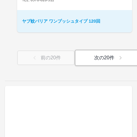
ヤブ蚊バリア ワンプッシュタイプ 120回
前の
20
件
次の
20
件