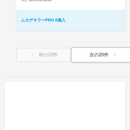
ムカデキラーPRO 8個入
前の
20
件
次の
20
件