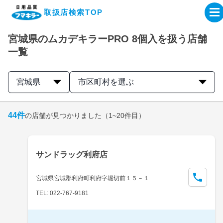
取扱店検索TOP
宮城県のムカデキラーPRO 8個入を扱う店舗
企業・IR情報サイト
一覧
製品情報サイト
宮城県
市区町村を選ぶ
オンラインショップ
44
件
の店舗が見つかりました
（1~20件目）
製品検索はこちら
サンドラッグ利府店
取扱店検索はこちら
宮城県宮城郡利府町利府字堀切前１５－１
TEL: 022-767-9181