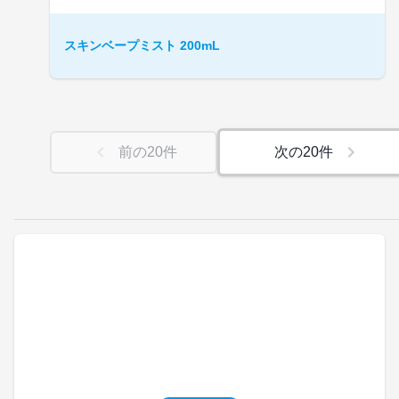
スキンベープミスト 200mL
前の
20
件
次の
20
件