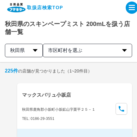
取扱店検索TOP
秋田県のスキンベープミスト 200mLを扱う店
企業・IR情報サイト
舗一覧
製品情報サイト
秋田県
市区町村を選ぶ
オンラインショップ
225
件
の店舗が見つかりました
（1~20件目）
製品検索はこちら
マックスバリュ小坂店
取扱店検索はこちら
秋田県鹿角郡小坂町小坂鉱山字栗平２５－１
TEL: 0186-29-3551