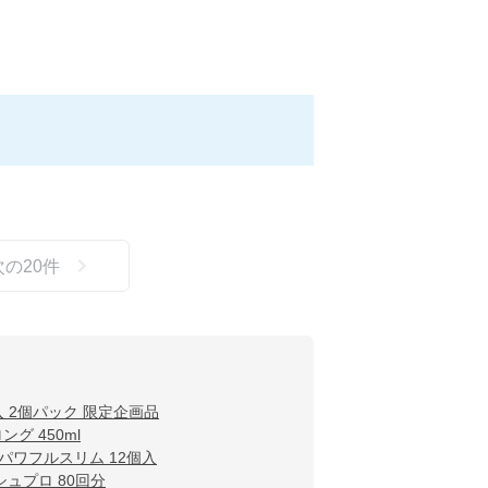
次の
20
件
入 2個パック 限定企画品
グ 450ml
パワフルスリム 12個入
ュプロ 80回分