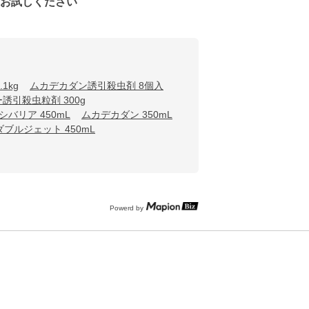
をお試しください
1kg
ムカデカダン誘引殺虫剤 8個入
誘引殺虫粒剤 300g
シバリア 450mL
ムカデカダン 350mL
ブルジェット 450mL
Powerd by