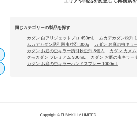
エリアや商品を変更して再検索
同じカテゴリーの製品を探す
カダン 白アリジェットプロ 450mL
ムカデカダン粉剤 1.
ムカデカダン誘引殺虫粒剤 300g
カダン お庭の虫キラー
カダン お庭の虫キラー誘引殺虫剤 8個入
カダン カメム
クモカダン プレミアム 900mL
カダン お庭の虫キラーダ
カダン お庭の虫キラーハンドスプレー 1000mL
Copyright © FUMAKILLA LIMITED.