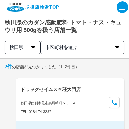
取扱店検索TOP
秋田県のカダン感動肥料 トマト・ナス・キュ
企業・IR情報サイト
ウリ用 500gを扱う店舗一覧
製品情報サイト
秋田県
市区町村を選ぶ
オンラインショップ
2
件
の店舗が見つかりました
（1~2件目）
製品検索はこちら
ドラッグセイムス本荘大門店
取扱店検索はこちら
秋田県由利本荘市裏尾崎町５０－４
TEL: 0184-74-3237