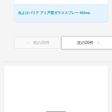
虫よけバリア アミ戸窓ガラススプレー 450mL
前の
20
件
次の
20
件