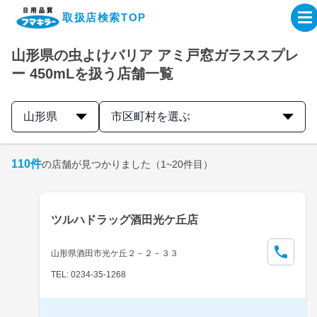
取扱店検索TOP
山形県の虫よけバリア アミ戸窓ガラススプレ
企業・IR情報サイト
ー 450mLを扱う店舗一覧
製品情報サイト
山形県
市区町村を選ぶ
オンラインショップ
110
件
の店舗が見つかりました
（1~20件目）
製品検索はこちら
ツルハドラッグ酒田光ケ丘店
取扱店検索はこちら
山形県酒田市光ケ丘２－２－３３
TEL: 0234-35-1268