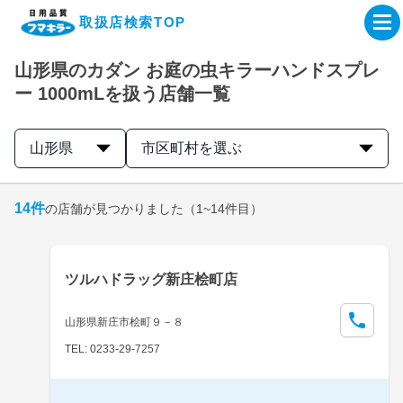
取扱店検索TOP
山形県のカダン お庭の虫キラーハンドスプレ
企業・IR情報サイト
ー 1000mLを扱う店舗一覧
製品情報サイト
山形県
市区町村を選ぶ
オンラインショップ
14
件
の店舗が見つかりました
（1~14件目）
製品検索はこちら
ツルハドラッグ新庄桧町店
取扱店検索はこちら
山形県新庄市桧町９－８
TEL: 0233-29-7257