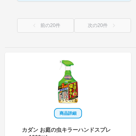
前の
20
件
次の
20
件
商品詳細
カダン お庭の虫キラーハンドスプレ