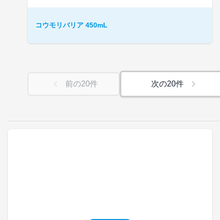
コウモリバリア 450mL
前の
20
件
次の
20
件