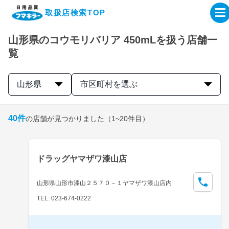
取扱店検索TOP
山形県のコウモリバリア 450mLを扱う店舗一
企業・IR情報サイト
覧
製品情報サイト
山形県
市区町村を選ぶ
オンラインショップ
40
件
の店舗が見つかりました
（1~20件目）
製品検索はこちら
ドラッグヤマザワ漆山店
取扱店検索はこちら
山形県山形市漆山２５７０－１ヤマザワ漆山店内
TEL: 023-674-0222