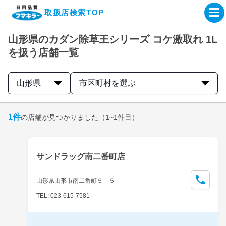
取扱店検索TOP
山形県のカダン除草王シリーズ コケ激取れ 1L
企業・IR情報サイト
を扱う店舗一覧
製品情報サイト
山形県
市区町村を選ぶ
オンラインショップ
1
件
の店舗が見つかりました
（1~1件目）
製品検索はこちら
サンドラッグ南二番町店
取扱店検索はこちら
山形県山形市南二番町５－５
TEL: 023-615-7581