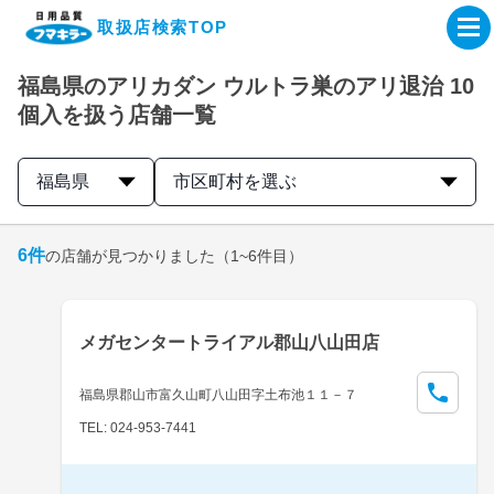
取扱店検索TOP
福島県のアリカダン ウルトラ巣のアリ退治 10
企業・IR情報サイト
個入を扱う店舗一覧
製品情報サイト
福島県
市区町村を選ぶ
オンラインショップ
6
件
の店舗が見つかりました
（1~6件目）
製品検索はこちら
メガセンタートライアル郡山八山田店
取扱店検索はこちら
福島県郡山市富久山町八山田字土布池１１－７
TEL: 024-953-7441