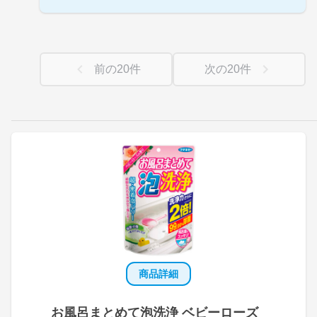
前の
20
件
次の
20
件
商品詳細
お風呂まとめて泡洗浄 ベビーローズ