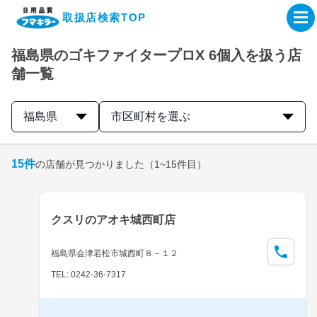
取扱店検索TOP
福島県のゴキファイタープロX 6個入を扱う店
企業・IR情報サイト
舗一覧
製品情報サイト
福島県
市区町村を選ぶ
オンラインショップ
15
件
の店舗が見つかりました
（1~15件目）
製品検索はこちら
クスリのアオキ城西町店
取扱店検索はこちら
福島県会津若松市城西町８－１２
TEL: 0242-36-7317