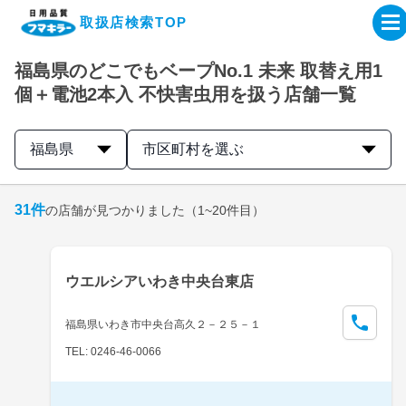
取扱店検索TOP
福島県のどこでもベープNo.1 未来 取替え用1
企業・IR情報サイト
個＋電池2本入 不快害虫用を扱う店舗一覧
製品情報サイト
福島県
市区町村を選ぶ
オンラインショップ
31
件
の店舗が見つかりました
（1~20件目）
製品検索はこちら
ウエルシアいわき中央台東店
取扱店検索はこちら
福島県いわき市中央台高久２－２５－１
TEL: 0246-46-0066