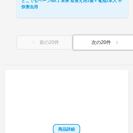
どこでもベープNo.1 未来 取替え用1個＋電池2本入 不
快害虫用
前の
20
件
次の
20
件
商品詳細