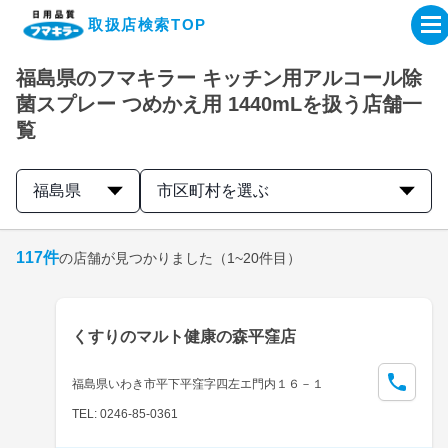
取扱店検索TOP
福島県のフマキラー キッチン用アルコール除
企業・IR情報サイト
菌スプレー つめかえ用 1440mLを扱う店舗一
覧
製品情報サイト
福島県
市区町村を選ぶ
オンラインショップ
117
件
の店舗が見つかりました
（1~20件目）
製品検索はこちら
取扱店検索はこちら
くすりのマルト健康の森平窪店
福島県いわき市平下平窪字四左エ門内１６－１
TEL: 0246-85-0361