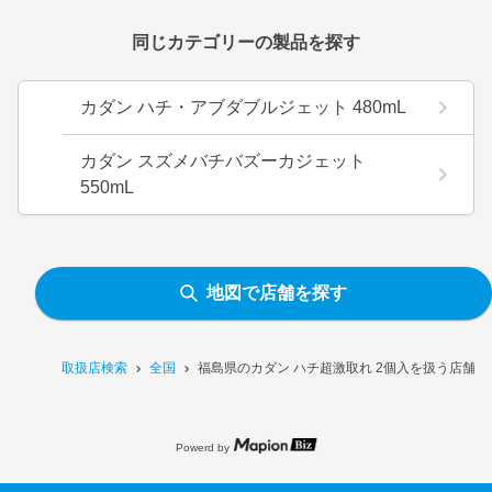
同じカテゴリーの製品を探す
カダン ハチ・アブダブルジェット 480mL
カダン スズメバチバズーカジェット
550mL
地図で店舗を探す
取扱店検索
全国
福島県のカダン ハチ超激取れ 2個入を扱う店舗一
Powerd by