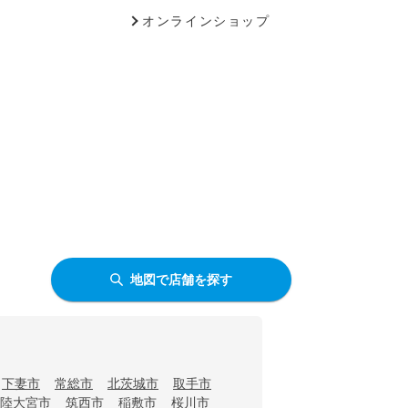
オンラインショップ
地図で店舗を探す
下妻市
常総市
北茨城市
取手市
陸大宮市
筑西市
稲敷市
桜川市