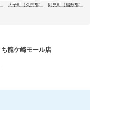
）
大子町（久慈郡）
阿見町（稲敷郡）
まち龍ケ崎モール店
内