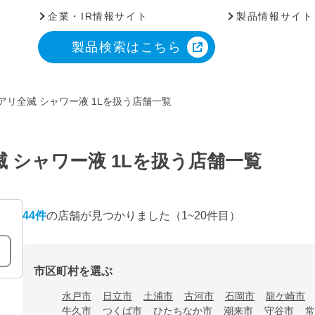
企業・IR情報サイト
製品情報サイト
製品検索はこちら
アリ全滅 シャワー液 1Lを扱う店舗一覧
 シャワー液 1Lを扱う店舗一覧
44
件
の店舗が見つかりました
（1~20件目）
市区町村を選ぶ
水戸市
日立市
土浦市
古河市
石岡市
龍ケ崎市
牛久市
つくば市
ひたちなか市
潮来市
守谷市
常