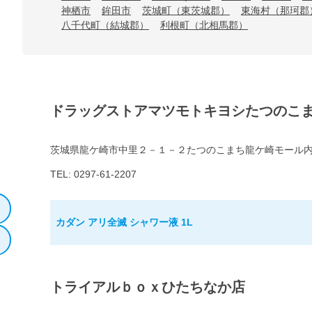
神栖市
鉾田市
茨城町（東茨城郡）
東海村（那珂郡
八千代町（結城郡）
利根町（北相馬郡）
ドラッグストアマツモトキヨシたつのこ
茨城県龍ケ崎市中里２－１－２たつのこまち龍ケ崎モール
TEL: 0297-61-2207
カダン アリ全滅 シャワー液 1L
トライアルｂｏｘひたちなか店