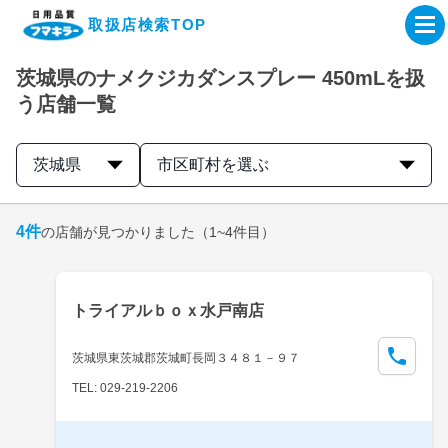
取扱店検索TOP
茨城県のナメクジカダンスプレー 450mLを扱
企業・IR情報サイト
う店舗一覧
製品情報サイト
茨城県
市区町村を選ぶ
オンラインショップ
4
件
の店舗が見つかりました
（1~4件目）
製品検索はこちら
トライアルｂｏｘ水戸南店
取扱店検索はこちら
茨城県東茨城郡茨城町長岡３４８１－９７
TEL: 029-219-2206