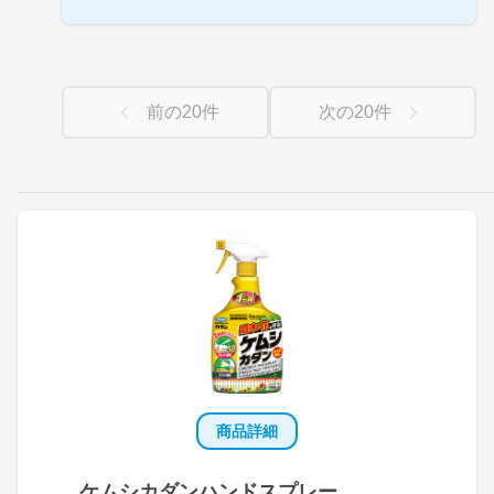
前の
20
件
次の
20
件
商品詳細
ケムシカダンハンドスプレー