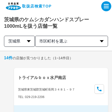
取扱店検索TOP
茨城県のケムシカダンハンドスプレー
企業・IR情報サイト
1000mLを扱う店舗一覧
製品情報サイト
茨城県
市区町村を選ぶ
オンラインショップ
14
件
の店舗が見つかりました
（1~14件目）
製品検索はこちら
トライアルｂｏｘ水戸南店
取扱店検索はこちら
茨城県東茨城郡茨城町長岡３４８１－９７
TEL: 029-219-2206