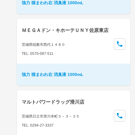
強力 猫まわれ右 消臭液 1000mL
ＭＥＧＡドン・キホーテＵＮＹ佐原東店
茨城県稲敷市西代１４８０
TEL: 0570-087-511
強力 猫まわれ右 消臭液 1000mL
マルトパワードラッグ滑川店
茨城県日立市滑川本町５－３－３５
TEL: 0294-27-3337