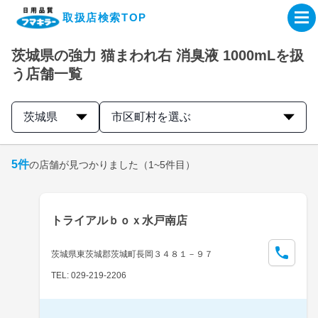
取扱店検索TOP
茨城県の強力 猫まわれ右 消臭液 1000mLを扱
企業・IR情報サイト
う店舗一覧
製品情報サイト
茨城県
市区町村を選ぶ
オンラインショップ
5
件
の店舗が見つかりました
（1~5件目）
製品検索はこちら
トライアルｂｏｘ水戸南店
取扱店検索はこちら
茨城県東茨城郡茨城町長岡３４８１－９７
TEL: 029-219-2206