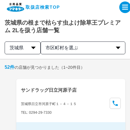
取扱店検索TOP
茨城県の根まで枯らす虫よけ除草王プレミア
企業・IR情報サイト
ム 2Lを扱う店舗一覧
製品情報サイト
茨城県
市区町村を選ぶ
オンラインショップ
52
件
の店舗が見つかりました
（1~20件目）
製品検索はこちら
サンドラッグ日立河原子店
取扱店検索はこちら
茨城県日立市河原子町１－４－１５
TEL: 0294-29-7330