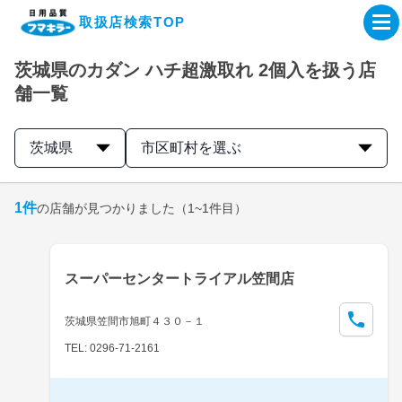
取扱店検索TOP
茨城県のカダン ハチ超激取れ 2個入を扱う店
企業・IR情報サイト
舗一覧
製品情報サイト
茨城県
市区町村を選ぶ
オンラインショップ
1
件
の店舗が見つかりました
（1~1件目）
製品検索はこちら
スーパーセンタートライアル笠間店
取扱店検索はこちら
茨城県笠間市旭町４３０－１
TEL: 0296-71-2161